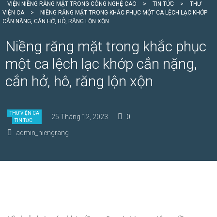
VIỆN NIỀNG RĂNG MẶT TRONG CÔNG NGHỆ CAO
>
TIN TỨC
>
THƯ
VIỆN CA
>
NIỀNG RĂNG MẶT TRONG KHẮC PHỤC MỘT CA LỆCH LẠC KHỚP
CẮN NẶNG, CẮN HỞ, HÔ, RĂNG LỘN XỘN
Niềng răng mặt trong khắc phục
một ca lệch lạc khớp cắn nặng,
cắn hở, hô, răng lộn xộn
THƯ VIỆN CA
25 Tháng 12, 2023
0
TIN TỨC
admin_niengrang