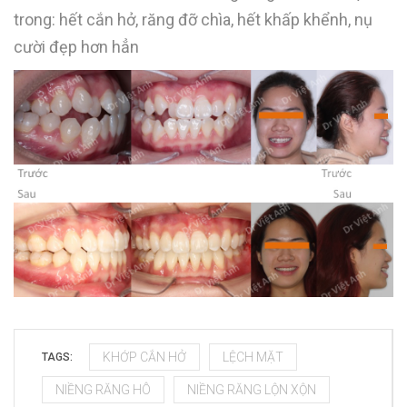
trong: hết cắn hở, răng đỡ chìa, hết khấp khểnh, nụ
cười đẹp hơn hẳn
KHỚP CẮN HỞ
LỆCH MẶT
TAGS:
NIỀNG RĂNG HÔ
NIỀNG RĂNG LỘN XỘN