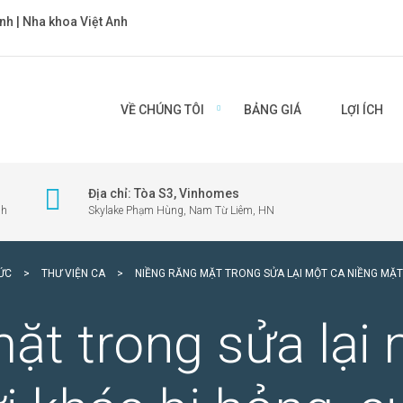
nh | Nha khoa Việt Anh
VỀ CHÚNG TÔI
BẢNG GIÁ
LỢI ÍCH
Địa chỉ: Tòa S3, Vinhomes
nh
Skylake Phạm Hùng, Nam Từ Liêm, HN
TỨC
>
THƯ VIỆN CA
>
NIỀNG RĂNG MẶT TRONG SỬA LẠI MỘT CA NIỀNG MẶT
ặt trong sửa lại 