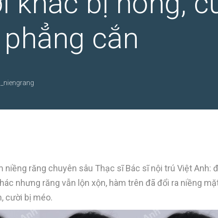
i khác bị hỏng, 
 phẳng cắn
_niengrang
m niềng răng chuyên sâu Thạc sĩ Bác sĩ nội trú Việt Anh: 
hác nhưng răng vẫn lộn xộn, hàm trên đã đổi ra niềng mặ
, cười bị méo.