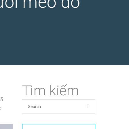
cười méo do
Tìm kiếm
đã
t