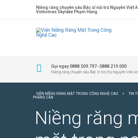
Niềng răng chuyên sâu Bác sĩ nội trú Nguyễn Việt A
Vinhomes Skylake Phạm Hùng
Gọi ngay 0888.509.797- 0888.219.000
Niềng răng chuyên sâu Bác sĩ nội trú Nguyễn Việt A
VIỆN NIỀNG RĂNG MẶT TRONG CÔNG NGHỆ CAO
>
TIN 
PHẲNG CẮN
Niềng răng m