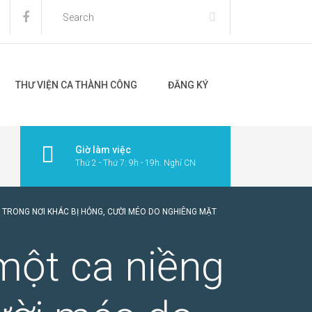
THƯ VIỆN CA THÀNH CÔNG
ĐĂNG KÝ
Giờ làm việc
Thứ 2 - Thứ 7: 9h - 19h. Nghỉ CN
 TRONG NƠI KHÁC BỊ HỎNG, CƯỜI MÉO DO NGHIÊNG MẶT
một ca niềng