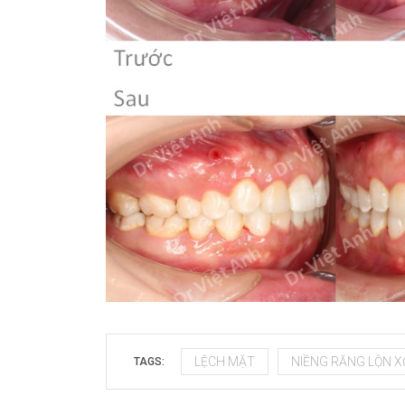
LỆCH MẶT
NIỀNG RĂNG LỘN 
TAGS: