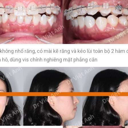
không nhổ răng, có mài kẽ răng và kéo lùi toàn bộ 2 hàm 
m hô, dùng vis chỉnh nghiêng mặt phẳng cắn