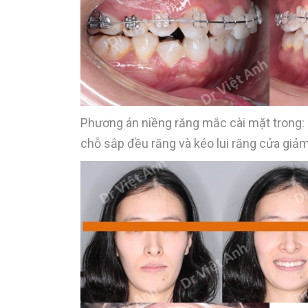
Phương án niềng răng mắc cài mặt trong: 
chỗ sắp đều răng và kéo lui răng cửa giả