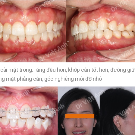
cài mặt trong: răng đều hơn, khớp cắn tốt hơn, đường gi
êng mặt phẳng cắn, góc nghiêng môi đỡ nhô