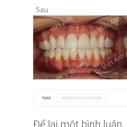
NIỀNG RĂNG LỘN XỘN
TAGS:
Để lại một bình luận