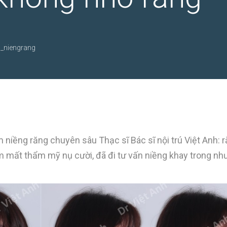
_niengrang
m niềng răng chuyên sâu Thạc sĩ Bác sĩ nội trú Việt Anh: 
m mất thẩm mỹ nụ cười, đã đi tư vấn niềng khay trong nh