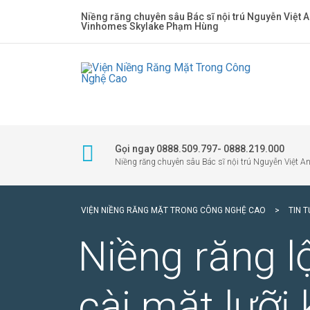
Niềng răng chuyên sâu Bác sĩ nội trú Nguyễn Việt A
Vinhomes Skylake Phạm Hùng
Gọi ngay 0888.509.797- 0888.219.000
Niềng răng chuyên sâu Bác sĩ nội trú Nguyễn Việt A
VIỆN NIỀNG RĂNG MẶT TRONG CÔNG NGHỆ CAO
>
TIN 
Niềng răng 
cài mặt lưỡi