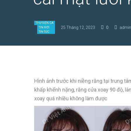
THƯ VIỆN CA
25 Tháng 12, 2023
0
admin
TIN MỚI
TIN TỨC
Hình ảnh trước khi niềng răng tại trung tâ
khấp khểnh nặng, răng cửa xoay 90 độ, là
xoay quá nhiều không làm được