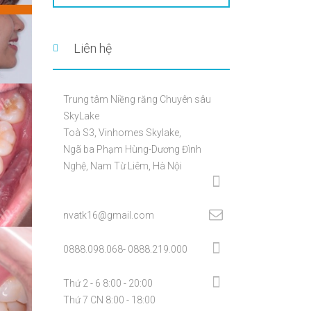
Liên hệ
Trung tâm Niềng răng Chuyên sâu
SkyLake
Toà S3, Vinhomes Skylake,
Ngã ba Phạm Hùng-Dương Đình
Nghệ, Nam Từ Liêm, Hà Nội
nvatk16@gmail.com
0888.098.068- 0888.219.000
Thứ 2 - 6 8:00 - 20:00
Thứ 7 CN 8:00 - 18:00