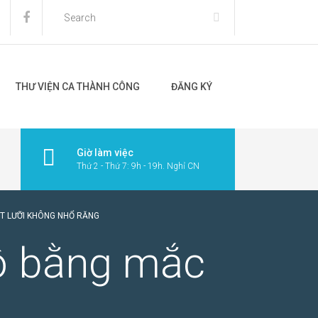
THƯ VIỆN CA THÀNH CÔNG
ĐĂNG KÝ
Giờ làm việc
Thứ 2 - Thứ 7: 9h - 19h. Nghỉ CN
ẶT LƯỠI KHÔNG NHỔ RĂNG
độ bằng mắc