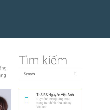
Tìm kiếm
răng
ưng
ThS BS Nguyễn Việt Anh
Quy trình niềng răng mặt
trong tại chỉnh nha bác sỹ
Việt anh