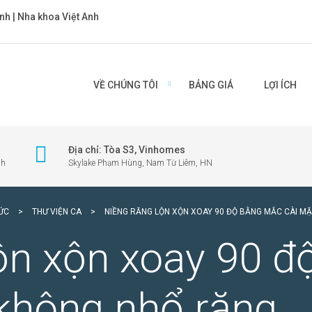
nh | Nha khoa Việt Anh
VỀ CHÚNG TÔI
BẢNG GIÁ
LỢI ÍCH
Địa chỉ: Tòa S3, Vinhomes
nh
Skylake Phạm Hùng, Nam Từ Liêm, HN
TỨC
>
THƯ VIỆN CA
>
NIỀNG RĂNG LỘN XỘN XOAY 90 ĐỘ BẰNG MẮC CÀI M
lộn xộn xoay 90 
 không nhổ răng