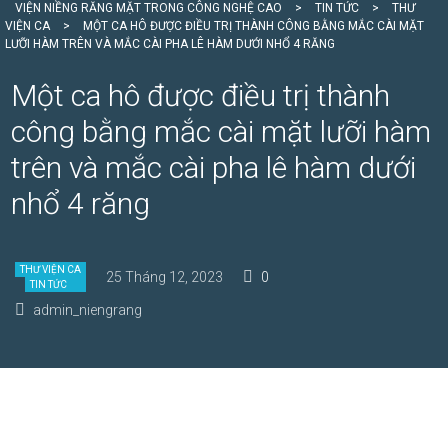
VIỆN NIỀNG RĂNG MẶT TRONG CÔNG NGHỆ CAO
>
TIN TỨC
>
THƯ
VIỆN CA
>
MỘT CA HÔ ĐƯỢC ĐIỀU TRỊ THÀNH CÔNG BẰNG MẮC CÀI MẶT
LƯỠI HÀM TRÊN VÀ MẮC CÀI PHA LÊ HÀM DƯỚI NHỔ 4 RĂNG
Một ca hô được điều trị thành
công bằng mắc cài mặt lưỡi hàm
trên và mắc cài pha lê hàm dưới
nhổ 4 răng
THƯ VIỆN CA
25 Tháng 12, 2023
0
TIN TỨC
admin_niengrang